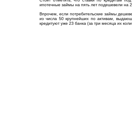
Стоит отметить, что ставки по кредитам по
ипотечные займы на пять лет подешевели на 2,
Впрочем, если потребительские займы дешеве
из числа 50 крупнейших по активам, выдающ
кредитуют уже 23 банка (за три месяца их кол