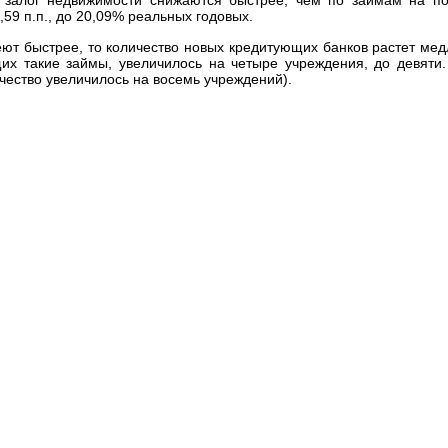
д залог недвижимости снижаются быстрее, чем по займам на п
59 п.п., до 20,09% реальных годовых.
ют быстрее, то количество новых кредитующих банков растет медл
их такие займы, увеличилось на четыре учреждения, до девяти.
ичество увеличилось на восемь учреждений).