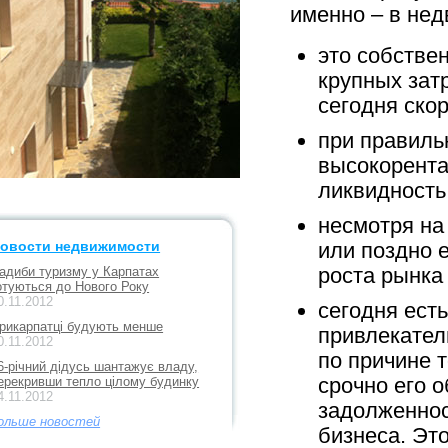
именно – в нед
это собстве
крупных зат
сегодня ско
при правиль
высокорента
ликвидность
несмотря на
овости недвижимости
или поздно 
роста рынка 
адиби туризму у Карпатах
отуються до Нового Року
0.11.2012
сегодня ест
рикарпатці будують менше
привлекател
0.11.2012
по причине 
6-річний дідусь шантажує владу,
срочно его 
ерекривши тепло цілому будинку
4.11.2012
задолженнос
ольше новостей
бизнеса. Эт