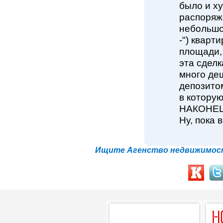
было и ху
распоряж
небольшой
-") кварт
площади,
эта сделк
много деш
депозито
в которую
НАКОНЕЦ! 
Ну, пока в
Ищите Агенство недвижимост