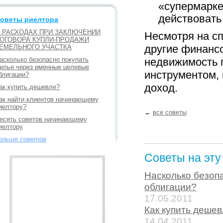
«супермарке
действовать
оветы риелтора
 РАСХОДАХ ПРИ ЗАКЛЮЧЕНИИ
Несмотря на сп
ОГОВОРА КУПЛИ-ПРОДАЖИ
другие финанс
ЕМЕЛЬНОГО УЧАСТКА
асколько безопасно покупать
недвижимость 
илье через именные целевые
инструментом,
блигации?
доход.
ак купить дешевле?
ак найти клиентов начинающему
иелтору?
←
все советы
есять советов начинающему
иелтору
ольше советов
Советы на эту
Насколько безоп
облигации?
17.05.2011
Как купить деше
14.04.2011