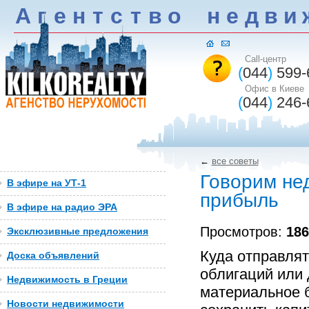
А
г
е
н
т
c
т
в
о
н
е
д
в
и
Call-центр
(
044
)
599-
Офис в Киеве
(
044
)
246-
←
все советы
Говорим не
В эфире на УТ-1
прибыль
В эфире на радио ЭРА
Просмотров:
186
Эксклюзивные предложения
Куда отправлят
Доска объявлений
облигаций или 
Недвижимость в Греции
материальное 
Новости недвижимости