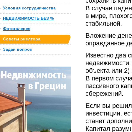
сохранить капи
В случае паде
Условия сотрудничества
в мире, плохог
НЕДВИЖИМОСТЬ БЕЗ %
стабильной.
Фотогалерея
Вложение денег
Советы риелтора
оправданное д
Задай вопрос
Известно два с
недвижимости:
объекта или 2)
В первом случ
пассивного кап
сбережений.
Если вы решили
инвестиции, ес
станет дополн
Капитал разумн