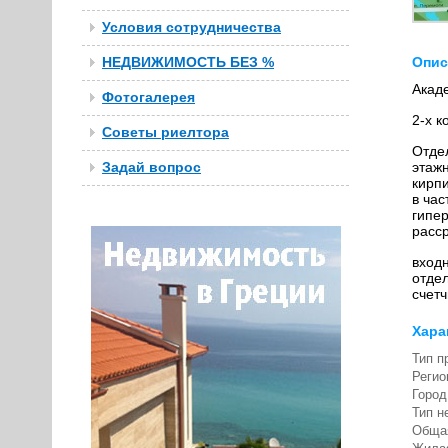
Условия сотрудничества
НЕДВИЖИМОСТЬ БЕЗ %
Опис
Акад
Фотогалерея
2-х к
Советы риелтора
Отдел
Задай вопрос
этаж
кирпи
в час
гипе
расс
входн
отдел
счетч
Хара
Тип п
Регио
Город
Тип н
Обща