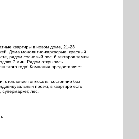
атные квартиры в новом доме, 21-23
жей. Дома монолитно-каркасрые, красный
сте, рядом сосновый лес. 6 гектаров земли
родок» 7 мин. Рядом открылись
яц этого года! Компания предоставляет
й, отопление теплосеть, состояние без
ндивидувальный проэкт, в квартире есть
, супермаркет, лес.
ть