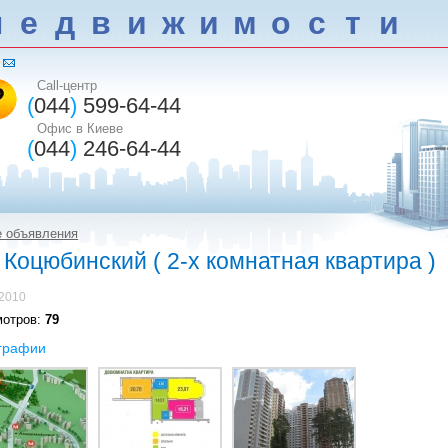
н
е
д
в
и
ж
и
м
о
с
т
и
Call-центр
(
044
)
599-64-44
Офис в Киеве
(
044
)
246-64-44
е объявления
Коцюбинский ( 2-х комнатная квартира )
.2010
мотров:
79
графии