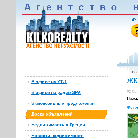
А
г
е
н
т
c
т
в
о
←
вс
ЖК 
В эфире на УТ-1
02.06
В эфире на радио ЭРА
Прос
Эксклюзивные предложения
Фото
Доска объявлений
Недвижимость в Греции
Новости недвижимости