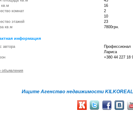
я площадь кв.м
43
 кв.м
16
ество комнат
2
10
ество этажей
23
за кв.м
7800грн.
актная информация
с автора
Профессионал
Лариса
фон
+380 44 227 18 
е объявления
Ищите Агенство недвижимости KILKOREALT