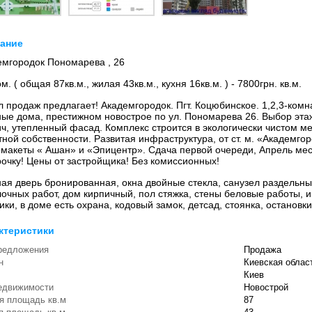
ание
емгородок Пономарева , 26
ом. ( общая 87кв.м., жилая 43кв.м., кухня 16кв.м. ) - 7800грн. кв.м.
 продаж предлагает! Академгородок. Пгт. Коцюбинское. 1,2,3-комн
ные дома, престижном новострое по ул. Пономарева 26. Выбор эта
ч, утепленный фасад. Комплекс строится в экологически чистом ме
тной собственности. Развитая инфраструктура, от ст. м. «Академго
рмакеты « Ашан» и «Эпицентр». Сдача первой очереди, Апрель мес
рочку! Цены от застройщика! Без комиссионных!
ая дверь бронированная, окна двойные стекла, санузел раздельны
очных работ, дом кирпичный, пол стяжка, стены беловые работы, и
ики, в доме есть охрана, кодовый замок, детсад, стоянка, остановки
ктеристики
редложения
Продажа
н
Киевская облас
Киев
едвижимости
Новострой
я площадь кв.м
87