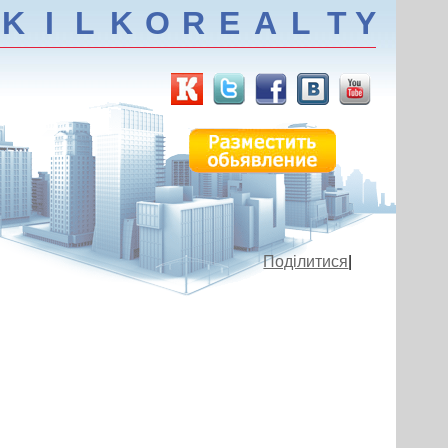
K
I
L
K
O
R
E
A
L
T
Y
Поділитися
|