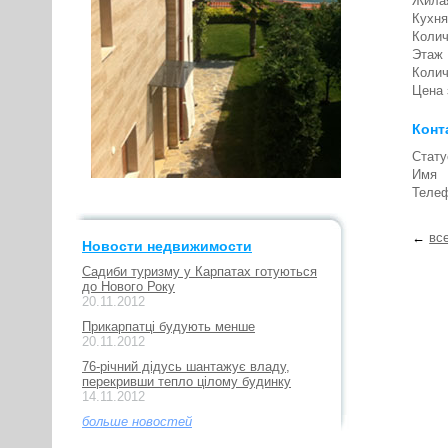
Жила
Кухня
Колич
Этаж
Колич
Цена 
Конт
Стату
Имя
Теле
←
вс
Новости недвижимости
Садиби туризму у Карпатах готуються
до Нового Року
20.11.2012
Прикарпатці будують менше
20.11.2012
76-річний дідусь шантажує владу,
перекривши тепло цілому будинку
14.11.2012
больше новостей