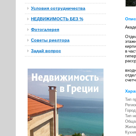
Условия сотрудничества
НЕДВИЖИМОСТЬ БЕЗ %
Опис
Акад
Фотогалерея
Отдел
Советы риелтора
этаж
кирпи
Задай вопрос
в час
гипе
расс
входн
отдел
счетч
Хара
Тип п
Регио
Город
Тип н
Обща
Жила
Кухня