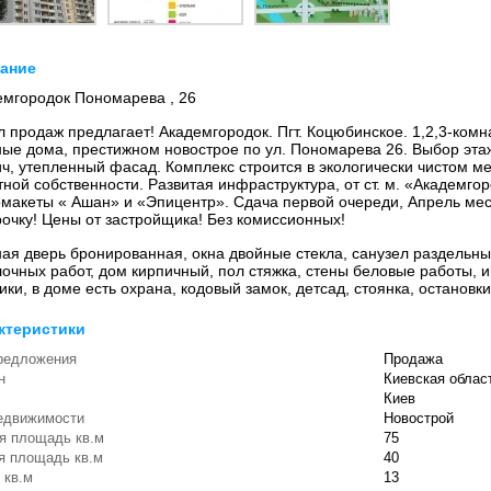
ание
емгородок Пономарева , 26
 продаж предлагает! Академгородок. Пгт. Коцюбинское. 1,2,3-комн
ные дома, престижном новострое по ул. Пономарева 26. Выбор эта
ч, утепленный фасад. Комплекс строится в экологически чистом ме
тной собственности. Развитая инфраструктура, от ст. м. «Академго
рмакеты « Ашан» и «Эпицентр». Сдача первой очереди, Апрель мес
рочку! Цены от застройщика! Без комиссионных!
ая дверь бронированная, окна двойные стекла, санузел раздельны
очных работ, дом кирпичный, пол стяжка, стены беловые работы, и
ики, в доме есть охрана, кодовый замок, детсад, стоянка, остановки
ктеристики
редложения
Продажа
н
Киевская облас
Киев
едвижимости
Новострой
я площадь кв.м
75
я площадь кв.м
40
 кв.м
13