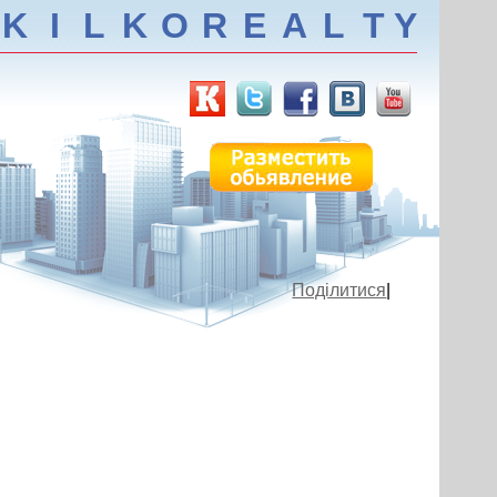
K
I
L
K
O
R
E
A
L
T
Y
Поділитися
|