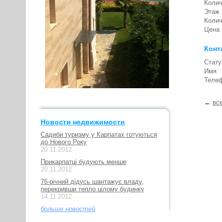
Колич
Этаж
Колич
Цена 
Конт
Стату
Имя
Теле
←
вс
Новости недвижимости
Садиби туризму у Карпатах готуються
до Нового Року
20.11.2012
Прикарпатці будують менше
20.11.2012
76-річний дідусь шантажує владу,
перекривши тепло цілому будинку
14.11.2012
больше новостей