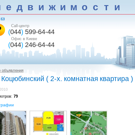
н
е
д
в
и
ж
и
м
о
с
т
и
Call-центр
(
044
)
599-64-44
Офис в Киеве
(
044
)
246-64-44
е объявления
Коцюбинский ( 2-х. комнатная квартира )
.2010
мотров:
79
графии