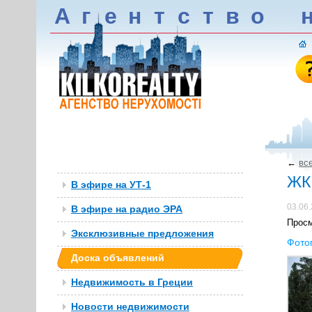
А
г
е
н
т
c
т
в
о
←
вс
ЖК 
В эфире на УТ-1
03.06
В эфире на радио ЭРА
Прос
Эксклюзивные предложения
Фото
Доска объявлений
Недвижимость в Греции
Новости недвижимости