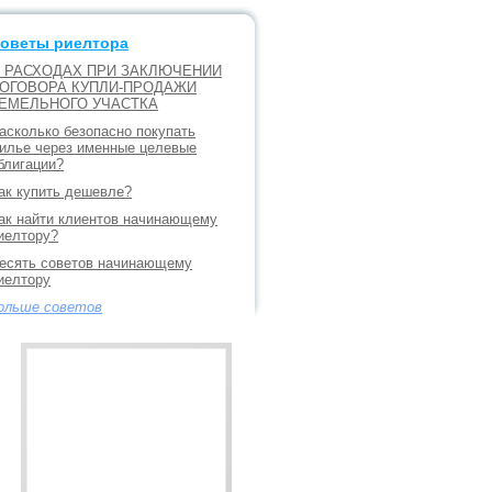
оветы риелтора
 РАСХОДАХ ПРИ ЗАКЛЮЧЕНИИ
ОГОВОРА КУПЛИ-ПРОДАЖИ
ЕМЕЛЬНОГО УЧАСТКА
асколько безопасно покупать
илье через именные целевые
блигации?
ак купить дешевле?
ак найти клиентов начинающему
иелтору?
есять советов начинающему
иелтору
ольше советов