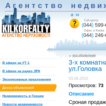
А
г
е
н
т
c
т
в
о
н
е
д
в
и
Call-центр
(
044
)
599-
Офис в Киеве
(
044
)
246-
←
все объявления
3-х комнатн
В эфире на УТ-1
ул.Головка
В эфире на радио ЭРА
03.06.2010
Эксклюзивные предложения
Просмотров:
73
Доска объявлений
Описание
Недвижимость в Греции
Сроная продаж
Новости недвижимости