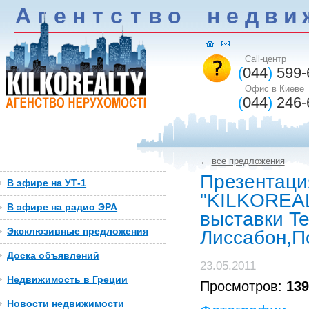
А
г
е
н
т
c
т
в
о
н
е
д
в
и
Call-центр
(
044
)
599-
Офис в Киеве
(
044
)
246-
←
все предложения
Презентаци
В эфире на УТ-1
"KILKOREAL
В эфире на радио ЭРА
выставки Te
Эксклюзивные предложения
Лиссабон,П
Доска объявлений
23.05.2011
Недвижимость в Греции
Просмотров:
139
Новости недвижимости