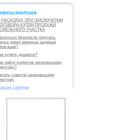
оветы риелтора
 РАСХОДАХ ПРИ ЗАКЛЮЧЕНИИ
ОГОВОРА КУПЛИ-ПРОДАЖИ
ЕМЕЛЬНОГО УЧАСТКА
асколько безопасно покупать
илье через именные целевые
блигации?
ак купить дешевле?
ак найти клиентов начинающему
иелтору?
есять советов начинающему
иелтору
ольше советов