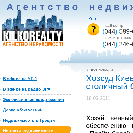
А
г
е
н
т
c
т
в
о
н
е
д
в
и
Call-центр
(
044
)
599-
Офис в Киеве
(
044
)
246-
←
все новости
Хозсуд Кие
В эфире на УТ-1
столичный 
В эфире на радио ЭРА
18.03.2011
Эксклюзивные предложения
Доска объявлений
Хозяйствен
Недвижимость в Греции
обеспечению 
Новости недвижимости