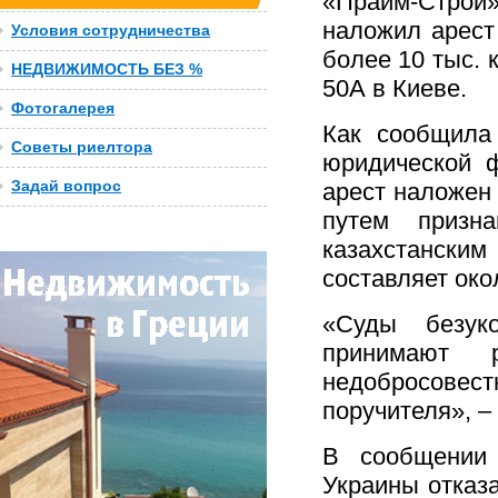
«Прайм-Строй»
наложил арест
Условия сотрудничества
более 10 тыс. 
НЕДВИЖИМОСТЬ БЕЗ %
50А в Киеве.
Фотогалерея
Как сообщила
Советы риелтора
юридической 
Задай вопрос
арест наложен
путем призн
казахстански
составляет око
«Суды безук
принимают 
недобросов
поручителя», 
В сообщении 
Украины отказ