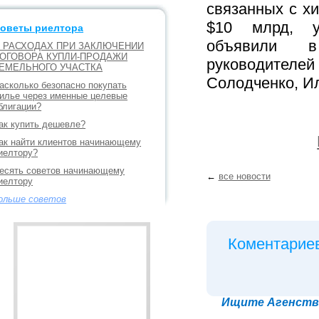
связанных с х
$10 млрд, у
оветы риелтора
объявили 
 РАСХОДАХ ПРИ ЗАКЛЮЧЕНИИ
ОГОВОРА КУПЛИ-ПРОДАЖИ
руководител
ЕМЕЛЬНОГО УЧАСТКА
Солодченко, И
асколько безопасно покупать
илье через именные целевые
блигации?
ак купить дешевле?
ак найти клиентов начинающему
иелтору?
есять советов начинающему
←
все новости
иелтору
ольше советов
Коментариев
Ищите Агенство