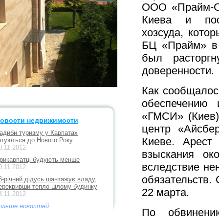
ООО «Прайм-Ст
Киева и пос
хозсуда, кото
БЦ «Прайм» в 
был расторгн
доверенности.
Как сообщалос
обеспечению 
«ГМСИ» (Киев)
овости недвижимости
центр «Айсбе
адиби туризму у Карпатах
Киеве. Арест
отуються до Нового Року
0.11.2012
взыскания ок
рикарпатці будують менше
вследствие не
0.11.2012
обязательств. 
6-річний дідусь шантажує владу,
ерекривши тепло цілому будинку
22 марта.
4.11.2012
ольше новостей
По обвинени