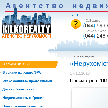
А
г
е
н
т
c
т
в
о
н
е
д
в
и
Call-центр
(
044
)
599-
Офис в Киеве
(
044
)
246-
←
все передачи
«Нерухоміст
В эфире на УТ-1
В эфире на радио ЭРА
17.12.2010
Просмотров:
161
Эксклюзивные предложения
Доска объявлений
Недвижимость в Греции
Новости недвижимости