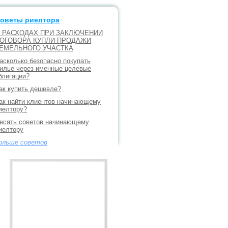
оветы риелтора
 РАСХОДАХ ПРИ ЗАКЛЮЧЕНИИ
ОГОВОРА КУПЛИ-ПРОДАЖИ
ЕМЕЛЬНОГО УЧАСТКА
асколько безопасно покупать
илье через именные целевые
блигации?
ак купить дешевле?
ак найти клиентов начинающему
иелтору?
есять советов начинающему
иелтору
ольше советов