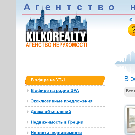
А
г
е
н
т
c
т
в
о
В 
В эфире на УТ-1
В эфире на радио ЭРА
Все 
Эксклюзивные предложения
Доска объявлений
Недвижимость в Греции
Новости недвижимости