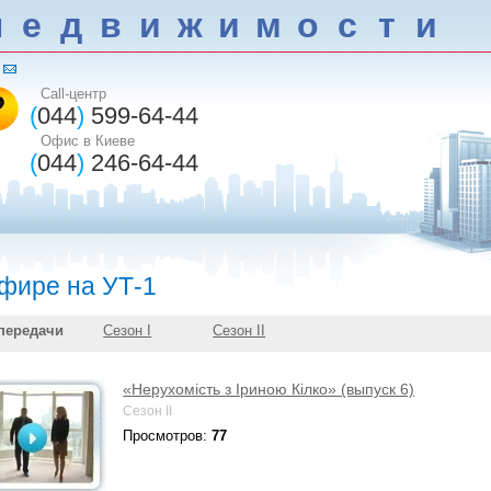
н
е
д
в
и
ж
и
м
о
с
т
и
Call-центр
(
044
)
599-64-44
Офис в Киеве
(
044
)
246-64-44
эфире на УТ-1
передачи
Сезон I
Сезон II
«Нерухомість з Іриною Кілко» (выпуск 6)
Сезон II
Просмотров:
77