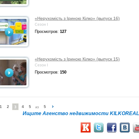
«Нерухомість з Іриною Кілко» (выпуск 16)
Сезон I
Просмотров:
127
«Нерухомість з Іриною Кілко» (выпуск 15)
Сезон I
Просмотров:
150
1
2
4
5
5
3
из
Ищите Агенство недвижимости KILKOREALT