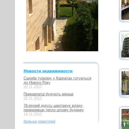
Новости недвижимости
Садиби туризму у Карпатах готуються
до Нового Року
20.11.2012
Прикарпатці будують менше
20.11.2012
76-річний дідусь шантажує владу,
перекривши тепло цілому будинку
14.11.2012
больше новостей