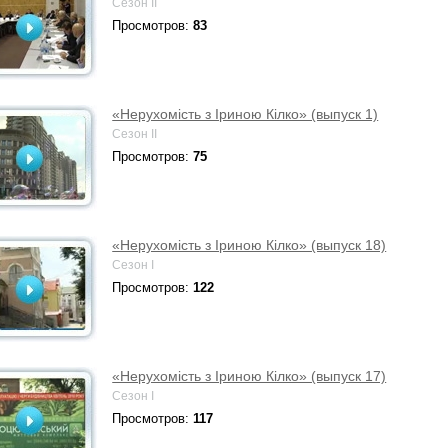
Сезон II
Просмотров:
83
«Нерухомість з Іриною Кілко» (выпуск 1)
Сезон II
Просмотров:
75
«Нерухомість з Іриною Кілко» (выпуск 18)
Сезон I
Просмотров:
122
«Нерухомість з Іриною Кілко» (выпуск 17)
Сезон I
Просмотров:
117