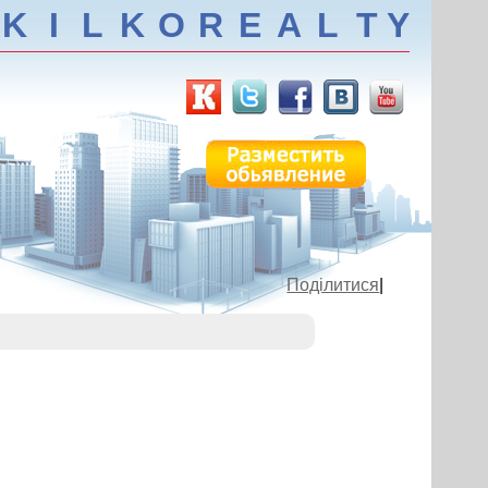
K
I
L
K
O
R
E
A
L
T
Y
Поділитися
|