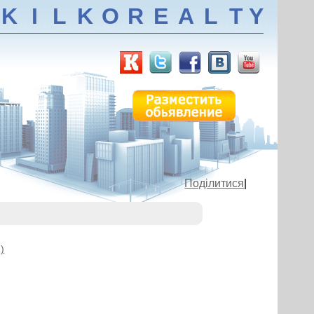
K
I
L
K
O
R
E
A
L
T
Y
Поділитися
|
)