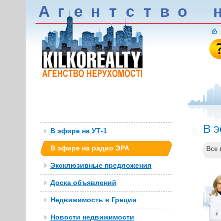
А
г
е
н
т
c
т
в
о
В 
В эфире на УТ-1
В эфире на радио ЭРА
Все 
Эксклюзивные предложения
Доска объявлений
Недвижимость в Греции
Новости недвижимости