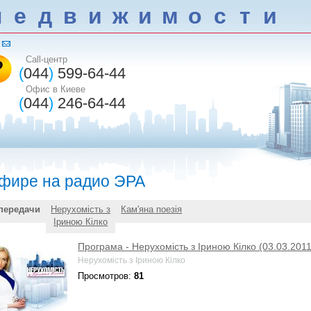
н
е
д
в
и
ж
и
м
о
с
т
и
Call-центр
(
044
)
599-64-44
Офис в Киеве
(
044
)
246-64-44
эфире на радио ЭРА
передачи
Нерухомість з
Кам'яна поезія
Іриною Кілко
Програма - Нерухомість з Іриною Кілко (03.03.2011
Нерухомість з Іриною Кілко
Просмотров:
81