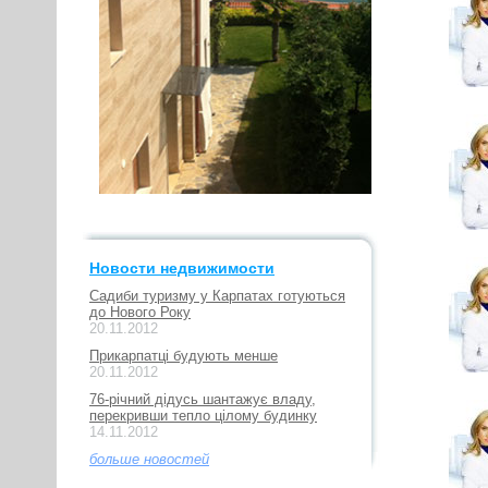
Новости недвижимости
Садиби туризму у Карпатах готуються
до Нового Року
20.11.2012
Прикарпатці будують менше
20.11.2012
76-річний дідусь шантажує владу,
перекривши тепло цілому будинку
14.11.2012
больше новостей