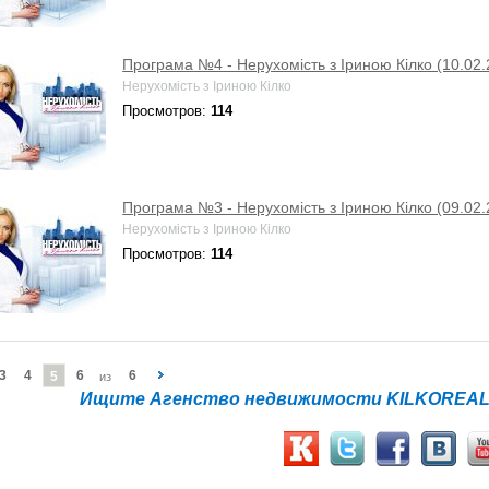
Програма №4 - Нерухомість з Іриною Кілко (10.02.
Нерухомість з Іриною Кілко
Просмотров:
114
Програма №3 - Нерухомість з Іриною Кілко (09.02.
Нерухомість з Іриною Кілко
Просмотров:
114
3
4
6
6
5
из
Ищите Агенство недвижимости KILKOREALT