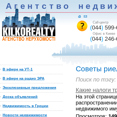
А
г
е
н
т
c
т
в
о
н
е
д
в
и
Call-центр
(
044
)
599-
Офис в Киеве
(
044
)
246-
Советы рие
В эфире на УТ-1
В эфире на радио ЭРА
Поиск по тэгу
Эксклюзивные предложения
Какие налоги т
На этой страниц
Доска объявлений
распространении
Недвижимость в Греции
недвижимого иму
Новости недвижимости
Просмотров:
149