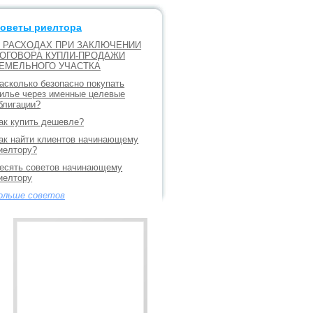
оветы риелтора
 РАСХОДАХ ПРИ ЗАКЛЮЧЕНИИ
ОГОВОРА КУПЛИ-ПРОДАЖИ
ЕМЕЛЬНОГО УЧАСТКА
асколько безопасно покупать
илье через именные целевые
блигации?
ак купить дешевле?
ак найти клиентов начинающему
иелтору?
есять советов начинающему
иелтору
ольше советов